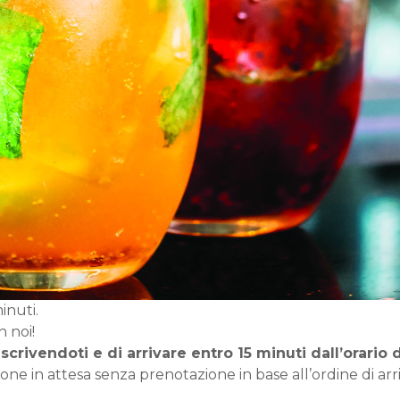
inuti.
n noi!
scrivendoti e di arrivare entro 15 minuti dall’orario 
one in attesa senza prenotazione in base all’ordine di arr