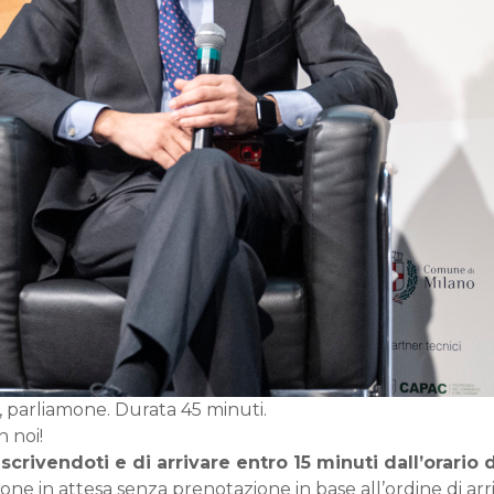
o, parliamone. Durata 45 minuti.
n noi!
scrivendoti e di arrivare entro 15 minuti dall’orario 
one in attesa senza prenotazione in base all’ordine di arr