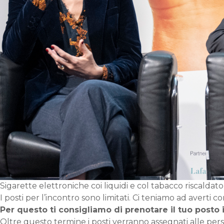
Sigarette elettroniche coi liquidi e col tabacco riscaldat
I posti per l’incontro sono limitati. Ci teniamo ad averti co
Per questo ti consigliamo di prenotare il tuo posto i
Oltre questo termine i posti verranno assegnati alle pers