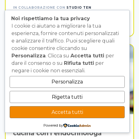
IN COLLABORAZIONE CON
STUDIO TEN
Noi rispettiamo la tua privacy
SCOPRI DI PIÙ
I cookie ci aiutano a migliorare la tua
esperienza, fornire contenuti personalizzati
e analizzare il traffico. Puoi scegliere quali
cookie consentire cliccando su
ALIMENTAZIONE
Personalizza
. Clicca su
Accetta tutti
per
dare il consenso o su
Rifiuta tutti
per
negare i cookie non essenziali.
Personalizza
Rigetta tutti
Accetta tutti
L’mpanata della tradizione: in
Powered by
cucina con l’endocrinologa