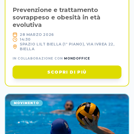
Prevenzione e trattamento
sovrappeso e obesità in età
evolutiva
28 MARZO 2026
14:30
SPAZIO LILT BIELLA (1° PIANO), VIA IVREA 22,
BIELLA
IN COLLABORAZIONE CON
MONDOFFICE
SCOPRI DI PIÙ
MOVIMENTO