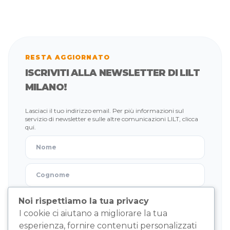
RESTA AGGIORNATO
ISCRIVITI ALLA NEWSLETTER DI LILT
MILANO!
Lasciaci il tuo indirizzo email. Per più informazioni sul
servizio di newsletter e sulle altre comunicazioni LILT,
clicca
qui
.
Noi rispettiamo la tua privacy
I cookie ci aiutano a migliorare la tua
Oltre ad iscrivermi alla newsletter, acconsento a ricevere
esperienza, fornire contenuti personalizzati